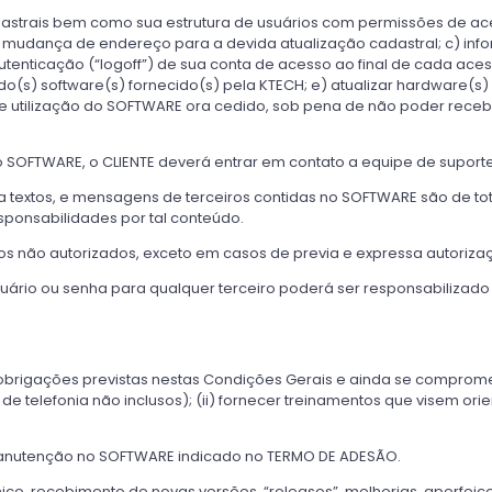
astrais bem como sua estrutura de usuários com permissões de acess
mudança de endereço para a devida atualização cadastral; c) info
enticação (“logoff”) de sua conta de acesso ao final de cada acess
o(s) software(s) fornecido(s) pela KTECH; e) atualizar hardware(s)
 utilização do SOFTWARE ora cedido, sob pena de não poder recebe
 SOFTWARE, o CLIENTE deverá entrar em contato a equipe de suport
textos, e mensagens de terceiros contidas no SOFTWARE são de tota
ponsabilidades por tal conteúdo.
os não autorizados, exceto em casos de previa e expressa autoriza
suário ou senha para qualquer terceiro poderá ser responsabilizado c
brigações previstas nestas Condições Gerais e ainda se compromete 
 de telefonia não inclusos); (ii) fornecer treinamentos que visem 
manutenção no SOFTWARE indicado no TERMO DE ADESÃO.
técnico, recebimento de novas versões, “releases”, melhorias, aper