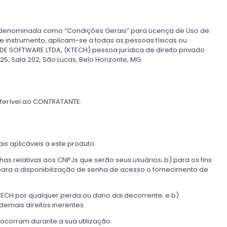
te denominada como “Condições Gerais” para Licença de Uso de
 instrumento, aplicam-se a todas as pessoas físicas ou
 SOFTWARE LTDA, (KTECH) pessoa jurídica de direito privado
5, Sala 202, São Lucas, Belo Horizonte, MG.
sferível ao CONTRATANTE.
s aplicáveis a este produto.
as relativas aos CNPJs que serão seus usuários; b) para os fins
o para a disponibilização de senha de acesso o fornecimento de
TECH por qualquer perda ou dano dai decorrente; e b)
emais direitos inerentes.
corram durante a sua utilização.