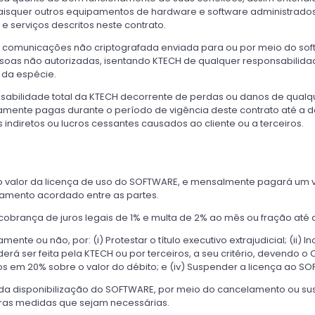
 quaisquer outros equipamentos de hardware e software administrad
e serviços descritos neste contrato.
 comunicações não criptografada enviada para ou por meio do softw
as não autorizadas, isentando KTECH de qualquer responsabilidade
da espécie.
sabilidade total da KTECH decorrente de perdas ou danos de qualque
ivamente pagas durante o período de vigência deste contrato até a 
ndiretos ou lucros cessantes causados ao cliente ou a terceiros.
 o valor da licença de uso do SOFTWARE, e mensalmente pagará um
amento acordado entre as partes.
obrança de juros legais de 1% e multa de 2% ao mês ou fração até 
te ou não, por: (i) Protestar o título executivo extrajudicial; (ii) I
 poderá ser feita pela KTECH ou por terceiros, a seu critério, devend
os em 20% sobre o valor do débito; e (iv) Suspender a licença ao S
 da disponibilização do SOFTWARE, por meio do cancelamento ou su
ras medidas que sejam necessárias.