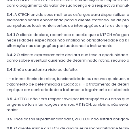
com o pagamento do valor de sua licença e a respectiva manut
3.4.
A KTECH envida seus melhores esforços para disponibilizar 
elaborado sobre encomenda para o cliente, tratando-se de prod
computados totalmente isentos de interrupções ou livres de imp
3.4.1
O cliente declara, reconhece e aceita que a KTECH não gar
necessidades específicas não implica na obrigatoriedade da KTE
alteração nas obrigações pactuadas neste instrumento.
3.4.2
O cliente expressamente declara que teve a oportunidade d
como sobre eventual ausência de determinada rotina, recurso ou
3.4.3
não caracteriza vício ou defeito:
i – a inexistência de rotina, funcionalidade ou recurso qualquer
tratamento de determinada situação; iii – o tratamento de det
implique em contrariedade a tratamento legalmente estabeleci
3.5.
A KTECH não será responsável por interrupções ou erros que
origens de tais interrupções e erros. A KTECH, também, não ser
maior.
3.5.1
Nos casos supramencionados, a KTECH não estará obrigada a
3.6.
O cliente exime a KTECH de qualquer responsabilidade técnic