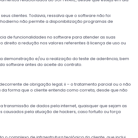
us clientes. Todavia, ressalva que o software não foi
 hodierno não permite a disponibilização programas de
cia de funcionalidades no software para atender as suas
direito a redução nos valores referentes à licença de uso ou
e a demonstração e/ou a realização do teste de aderência, bem
do software antes do aceite do contrato.
decorrente de obrigação legal; ii – o tratamento parcial ou o não
ou da forma que o cliente entenda como correta, desde que não
a transmissão de dados pela internet, quaisquer que sejam as
s causados pela atuação de hackers, caso fortuito ou força
 complexo de infraestrutura teológica do cliente, que inclui,