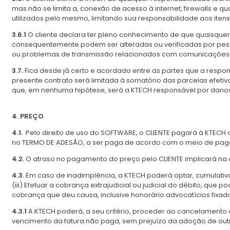
mas não se limita a, conexão de acesso à internet, firewalls e
utilizados pelo mesmo, limitando sua responsabilidade aos itens 
3.6.1
O cliente declara ter pleno conhecimento de que quaisquer
consequentemente podem ser alteradas ou verificadas por pesso
ou problemas de transmissão relacionados com comunicações 
3.7.
Fica desde já certo e acordado entre as partes que a respon
presente contrato será limitada à somatório das parcelas efet
que, em nenhuma hipótese, será a KTECH responsável por danos i
4. PREÇO
4.1.
Pelo direito de uso do SOFTWARE, o CLIENTE pagará à KTECH
no TERMO DE ADESÃO, a ser paga de acordo com o meio de pag
4.2.
O atraso no pagamento do preço pelo CLIENTE implicará na c
4.3.
Em caso de inadimplência, a KTECH poderá optar, cumulativamen
(iii) Efetuar a cobrança extrajudicial ou judicial do débito, que
cobrança que deu causa, inclusive honorário advocatícios fixad
4.3.1
A KTECH poderá, a seu critério, proceder ao cancelamento
vencimento da fatura não paga, sem prejuízo da adoção de out