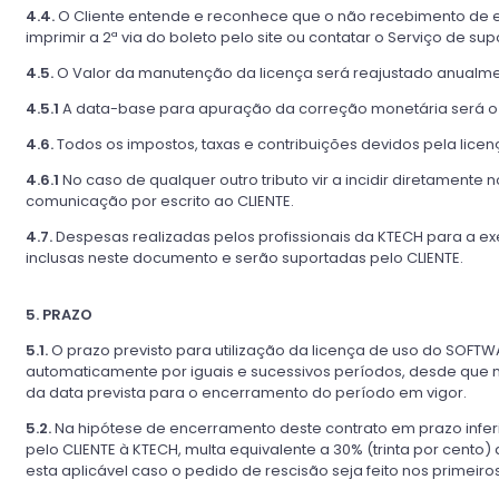
4.4.
O Cliente entende e reconhece que o não recebimento de e
imprimir a 2ª via do boleto pelo site ou contatar o Serviço de supo
4.5.
O Valor da manutenção da licença será reajustado anualme
4.5.1
A data-base para apuração da correção monetária será o pr
4.6.
Todos os impostos, taxas e contribuições devidos pela lice
4.6.1
No caso de qualquer outro tributo vir a incidir diretamen
comunicação por escrito ao CLIENTE.
4.7.
Despesas realizadas pelos profissionais da KTECH para a e
inclusas neste documento e serão suportadas pelo CLIENTE.
5. PRAZO
5.1.
O prazo previsto para utilização da licença de uso do SOFTW
automaticamente por iguais e sucessivos períodos, desde que 
da data prevista para o encerramento do período em vigor.
5.2.
Na hipótese de encerramento deste contrato em prazo infer
pelo CLIENTE à KTECH, multa equivalente a 30% (trinta por cento
esta aplicável caso o pedido de rescisão seja feito nos primeir