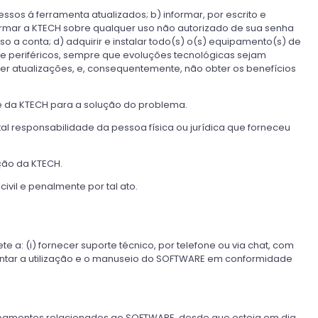
os á ferramenta atualizados; b) informar, por escrito e
rmar a KTECH sobre qualquer uso não autorizado de sua senha
o a conta; d) adquirir e instalar todo(s) o(s) equipamento(s) de
 e periféricos, sempre que evoluções tecnológicas sejam
r atualizações, e, consequentemente, não obter os benefícios
e da KTECH para a solução do problema.
l responsabilidade da pessoa física ou jurídica que forneceu
ção da KTECH.
ivil e penalmente por tal ato.
a: (i) fornecer suporte técnico, por telefone ou via chat, com
orientar a utilização e o manuseio do SOFTWARE em conformidade
feiçoamentos relacionados ao SOFTWARE, desde que esteja em dia