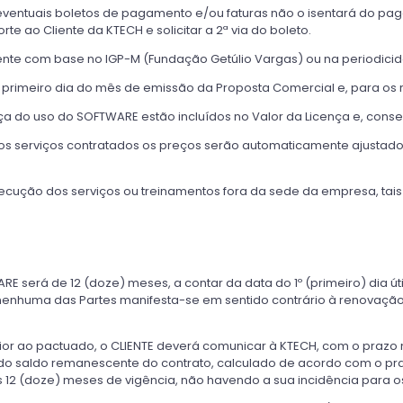
ventuais boletos de pagamento e/ou faturas não o isentará do pa
rte ao Cliente da KTECH e solicitar a 2ª via do boleto.
nte com base no IGP-M (Fundação Getúlio Vargas) ou na periodici
imeiro dia do mês de emissão da Proposta Comercial e, para os rea
nça do uso do SOFTWARE estão incluídos no Valor da Licença e, con
te nos serviços contratados os preços serão automaticamente ajusta
xecução dos serviços ou treinamentos fora da sede da empresa, t
ARE será de 12 (doze) meses, a contar da data do 1º (primeiro) dia 
nenhuma das Partes manifesta-se em sentido contrário à renovaçã
ior ao pactuado, o CLIENTE deverá comunicar à KTECH, com o prazo 
) do saldo remanescente do contrato, calculado de acordo com o pra
os 12 (doze) meses de vigência, não havendo a sua incidência para o