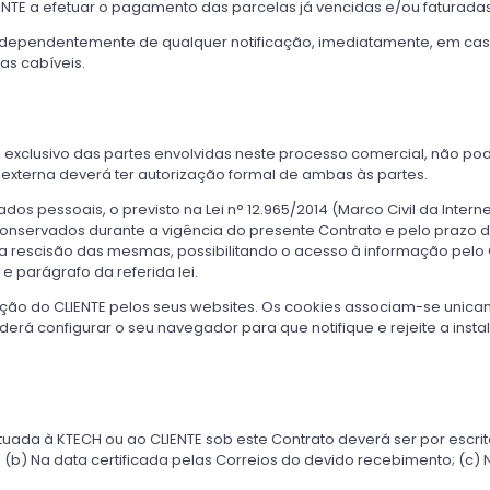
NTE a efetuar o pagamento das parcelas já vencidas e/ou faturada
independentemente de qualquer notificação, imediatamente, em ca
as cabíveis.
xclusivo das partes envolvidas neste processo comercial, não pode
 externa deverá ter autorização formal de ambas às partes.
s pessoais, o previsto na Lei n° 12.965/2014 (Marco Civil da Intern
nservados durante a vigência do presente Contrato e pelo prazo de
pós a rescisão das mesmas, possibilitando o acesso à informação pel
 e parágrafo da referida lei.
vegação do CLIENTE pelos seus websites. Os cookies associam-se un
erá configurar o seu navegador para que notifique e rejeite a insta
 efetuada à KTECH ou ao CLIENTE sob este Contrato deverá ser por es
; (b) Na data certificada pelas Correios do devido recebimento; (c)