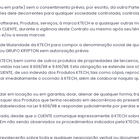
 em parte) sem o consentimento prévio, por escrito, da outra Parte
ções dele decorrentes para qualquer sociedade controlada, contro
ftwares, Produtos, serviços, à marca KTECH e a quaisquer outras ma
 o CLIENTE, durante a vigência deste Contrato ou mesmo após seu tér
s e/ou a essas marcas.
as de titularidade da KTECH para compor a denominação social de q
ou GRUPO KRYPTON sem autorização prévia.
KTECH, bem como de outros produtos de propriedades de terceiros,
vistas nas Leis 9.609/98 e 9.610/98. Esta obrigação se estende aos s
 CLIENTE, de uso indevido dos Produtos KTECH, tais como cópia, repr
icar imediatamente o ocorrido à KTECH, além de colaborar naquilo q
dar em locação ou em garantia, doar, alienar de qualquer forma, tr
isquer dos Produtos que tenha recebido em decorrência do present
abelecidas na Lei 9.609/98 e responder judicialmente por perdas e
alizada, desde que o CLIENTE comunique expressamente à KTECH sobr
 Em não sendo observados os procedimentos indicados pela KTECH, a
prevalecerão sobre toda e qualquer negociação verbal ou document