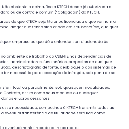
. Não obstante o acima, fica a KTECH desde já autorizada a
ladora ou de controle comum (“Coligadas”) da KTECH.
rcas de que KTECH seja titular ou licenciada e que venham a
mino, alegar que tenha sido criado em seu benefício, qualquer
ualquer empresa ou que dê a entender ser relacionada às
 no ambiente de trabalho do CLIENTE nas dependências de
ócios, administradores, funcionários, prepostos de qualquer
odução, descriptografia de fonte, desbloqueio dos sistemas de
ue for necessário para cessação da infração, sob pena de se
ansferir total ou parcialmente, sob quaisquer modalidades,
e Contrato, assim como seus manuais ou quaisquer
 danos e lucros cessantes.
e essa necessidade, competindo à KTECH transmitir todas as
 eventual transferência de titularidade será tida como
o eventualmente trocado entre as partes.