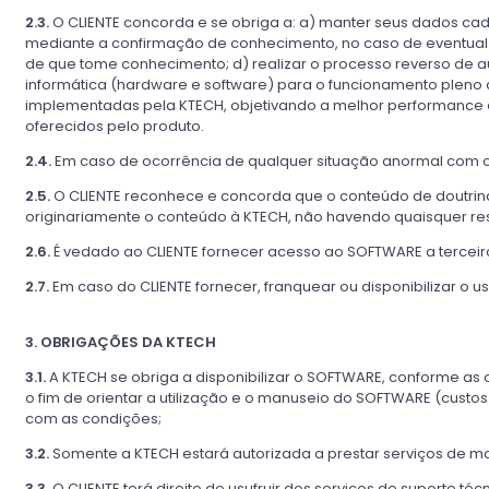
2.3.
O CLIENTE concorda e se obriga a: a) manter seus dados cad
mediante a confirmação de conhecimento, no caso de eventual 
de que tome conhecimento; d) realizar o processo reverso de aut
informática (hardware e software) para o funcionamento pleno d
implementadas pela KTECH, objetivando a melhor performance e
oferecidos pelo produto.
2.4.
Em caso de ocorrência de qualquer situação anormal com o
2.5.
O CLIENTE reconhece e concorda que o conteúdo de doutrina 
originariamente o conteúdo à KTECH, não havendo quaisquer res
2.6.
É vedado ao CLIENTE fornecer acesso ao SOFTWARE a terceir
2.7.
Em caso do CLIENTE fornecer, franquear ou disponibilizar o u
3. OBRIGAÇÕES DA KTECH
3.1.
A KTECH se obriga a disponibilizar o SOFTWARE, conforme as o
o fim de orientar a utilização e o manuseio do SOFTWARE (custos
com as condições;
3.2.
Somente a KTECH estará autorizada a prestar serviços de 
3.3.
O CLIENTE terá direito de usufruir dos serviços de suporte 