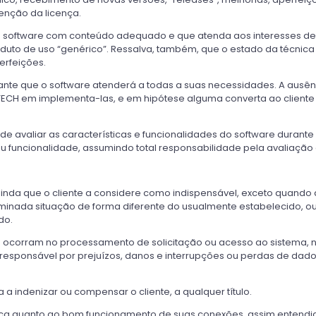
enção da licença.
o software com conteúdo adequado e que atenda aos interesses de se
uto de uso “genérico”. Ressalva, também, que o estado da técnica
erfeições.
ante que o software atenderá a todas a suas necessidades. A ausên
CH em implementa-las, e em hipótese alguma converta ao cliente o 
e avaliar as características e funcionalidades do software durant
 funcionalidade, assumindo total responsabilidade pela avaliação 
, ainda que o cliente a considere como indispensável, exceto quando 
erminada situação de forma diferente do usualmente estabelecido, 
do.
 ocorram no processamento de solicitação ou acesso ao sistema, n
á responsável por prejuízos, danos e interrupções ou perdas de dado
 indenizar ou compensar o cliente, a qualquer título.
a quanto ao bom funcionamento de suas conexões, assim entendido o