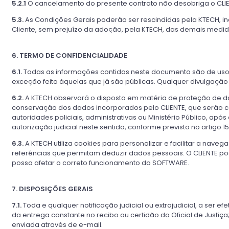
5.2.1
O cancelamento do presente contrato não desobriga o CLIE
5.3.
As Condições Gerais poderão ser rescindidas pela KTECH, 
Cliente, sem prejuízo da adoção, pela KTECH, das demais medid
6. TERMO DE CONFIDENCIALIDADE
6.1.
Todas as informações contidas neste documento são de uso e
exceção feita àquelas que já são públicas. Qualquer divulgação
6.2.
A KTECH observará o disposto em matéria de proteção de dado
conservação dos dados incorporados pelo CLIENTE, que serão co
autoridades policiais, administrativas ou Ministério Público, a
autorização judicial neste sentido, conforme previsto no artigo 15
6.3.
A KTECH utiliza cookies para personalizar e facilitar a na
referências que permitam deduzir dados pessoais. O CLIENTE pod
possa afetar o correto funcionamento do SOFTWARE.
7. DISPOSIÇÕES GERAIS
7.1.
Toda e qualquer notificação judicial ou extrajudicial, a ser
da entrega constante no recibo ou certidão do Oficial de Justiça
enviada através de e-mail.