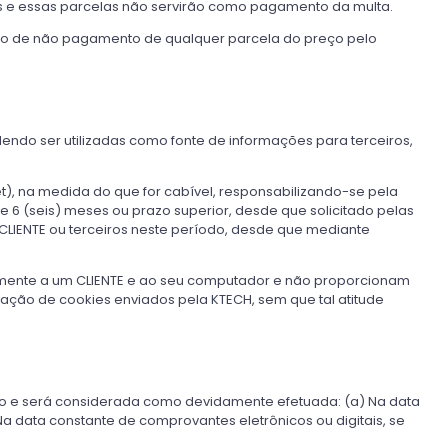
s e essas parcelas não servirão como pagamento da multa.
so de não pagamento de qualquer parcela do preço pelo
ndo ser utilizadas como fonte de informações para terceiros,
et), na medida do que for cabível, responsabilizando-se pela
 6 (seis) meses ou prazo superior, desde que solicitado pelas
o CLIENTE ou terceiros neste período, desde que mediante
icamente a um CLIENTE e ao seu computador e não proporcionam
lação de cookies enviados pela KTECH, sem que tal atitude
crito e será considerada como devidamente efetuada: (a) Na data
 Na data constante de comprovantes eletrônicos ou digitais, se