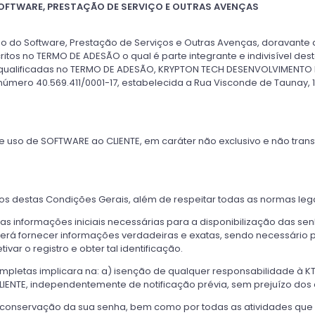
SOFTWARE, PRESTAÇÃO DE SERVIÇO E OUTRAS AVENÇAS
Uso do Software, Prestação de Serviços e Outras Avenças, doravan
 no TERMO DE ADESÃO o qual é parte integrante e indivisível deste
qualificadas no TERMO DE ADESÃO, KRYPTON TECH DESENVOLVIMENTO DE
úmero 40.569.411/0001-17, estabelecida a Rua Visconde de Taunay, 12
e uso de SOFTWARE ao CLIENTE, em caráter não exclusivo e não tran
s destas Condições Gerais, além de respeitar todas as normas legai
as informações iniciais necessárias para a disponibilização das senh
 deverá fornecer informações verdadeiras e exatas, sendo necessári
ar o registro e obter tal identificação.
ompletas implicara na: a) isenção de qualquer responsabilidade à K
NTE, independentemente de notificação prévia, sem prejuízo dos d
 conservação da sua senha, bem como por todas as atividades que o