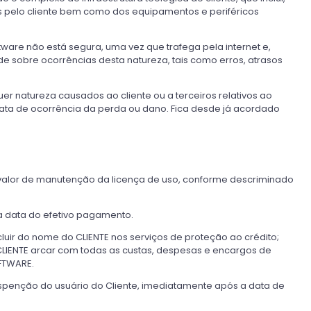
os pelo cliente bem como dos equipamentos e periféricos
are não está segura, uma vez que trafega pela internet e,
 sobre ocorrências desta natureza, tais como erros, atrasos
r natureza causados ao cliente ou a terceiros relativos ao
data de ocorrência da perda ou dano. Fica desde já acordado
 valor de manutenção da licença de uso, conforme descriminado
a data do efetivo pagamento.
ncluir do nome do CLIENTE nos serviços de proteção ao crédito;
o o CLIENTE arcar com todas as custas, despesas e encargos de
OFTWARE.
spenção do usuário do Cliente, imediatamente após a data de