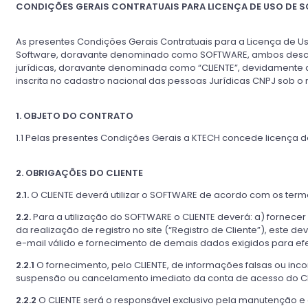
CONDIÇÕES GERAIS CONTRATUAIS PARA LICENÇA DE USO DE 
As presentes Condições Gerais Contratuais para a Licença de 
Software, doravante denominado como SOFTWARE, ambos descritos
jurídicas, doravante denominada como “CLIENTE”, devidamente 
inscrita no cadastro nacional das pessoas Jurídicas CNPJ sob o n
1. OBJETO DO CONTRATO
1.1 Pelas presentes Condições Gerais a KTECH concede licença d
2. OBRIGAÇÕES DO CLIENTE
2.1.
O CLIENTE deverá utilizar o SOFTWARE de acordo com os termo
2.2.
Para a utilização do SOFTWARE o CLIENTE deverá: a) fornecer 
da realização de registro no site (“Registro de Cliente”), este
e-mail válido e fornecimento de demais dados exigidos para efetiv
2.2.1
O fornecimento, pelo CLIENTE, de informações falsas ou inc
suspensão ou cancelamento imediato da conta de acesso do CLIE
2.2.2
O CLIENTE será o responsável exclusivo pela manutenção e