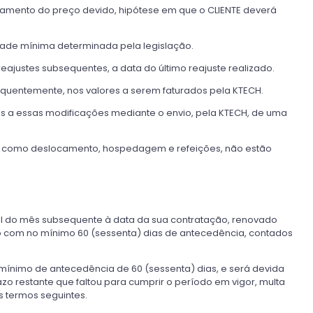
gamento do preço devido, hipótese em que o CLIENTE deverá
dade mínima determinada pela legislação.
justes subsequentes, a data do último reajuste realizado.
sequentemente, nos valores a serem faturados pela KTECH.
dos a essas modificações mediante o envio, pela KTECH, de uma
ais como deslocamento, hospedagem e refeições, não estão
útil do mês subsequente à data da sua contratação, renovado
o com no mínimo 60 (sessenta) dias de antecedência, contados
mínimo de antecedência de 60 (sessenta) dias, e será devida
zo restante que faltou para cumprir o período em vigor, multa
s termos seguintes.