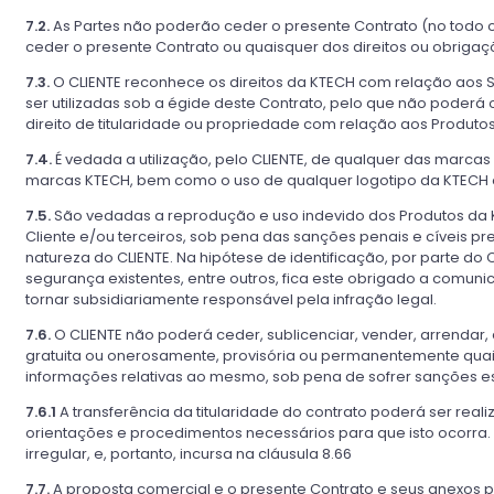
7.2.
As Partes não poderão ceder o presente Contrato (no todo ou
ceder o presente Contrato ou quaisquer dos direitos ou obriga
7.3.
O CLIENTE reconhece os direitos da KTECH com relação aos So
ser utilizadas sob a égide deste Contrato, pelo que não poderá
direito de titularidade ou propriedade com relação aos Produto
7.4.
É vedada a utilização, pelo CLIENTE, de qualquer das marc
marcas KTECH, bem como o uso de qualquer logotipo da KTECH 
7.5.
São vedadas a reprodução e uso indevido dos Produtos da 
Cliente e/ou terceiros, sob pena das sanções penais e cíveis pre
natureza do CLIENTE. Na hipótese de identificação, por parte do
segurança existentes, entre outros, fica este obrigado a comun
tornar subsidiariamente responsável pela infração legal.
7.6.
O CLIENTE não poderá ceder, sublicenciar, vender, arrendar, 
gratuita ou onerosamente, provisória ou permanentemente qua
informações relativas ao mesmo, sob pena de sofrer sanções est
7.6.1
A transferência da titularidade do contrato poderá ser re
orientações e procedimentos necessários para que isto ocorra.
irregular, e, portanto, incursa na cláusula 8.66
7.7.
A proposta comercial e o presente Contrato e seus anexos 